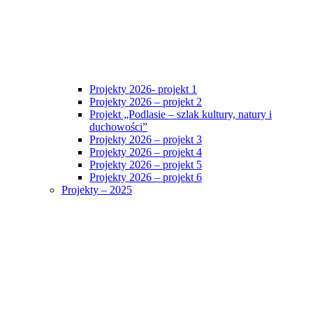
Projekty 2026- projekt 1
Projekty 2026 – projekt 2
Projekt „Podlasie – szlak kultury, natury i
duchowości”
Projekty 2026 – projekt 3
Projekty 2026 – projekt 4
Projekty 2026 – projekt 5
Projekty 2026 – projekt 6
Projekty – 2025