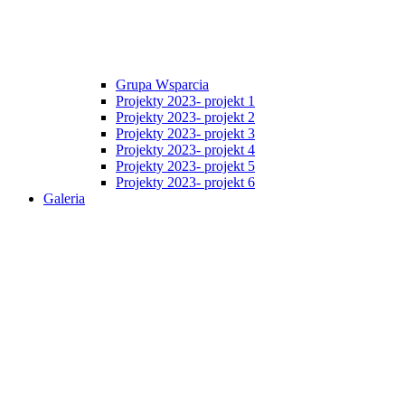
Grupa Wsparcia
Projekty 2023- projekt 1
Projekty 2023- projekt 2
Projekty 2023- projekt 3
Projekty 2023- projekt 4
Projekty 2023- projekt 5
Projekty 2023- projekt 6
Galeria