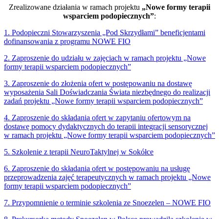
Zrealizowane działania w ramach projektu
„Nowe formy terapii
wsparciem podopiecznych”
:
1. Podopieczni Stowarzyszenia „Pod Skrzydłami” beneficjentami
dofinansowania z programu NOWE FIO
2. Zaproszenie do udziału w zajęciach w ramach projektu „Nowe
formy terapii wsparciem podopiecznych”
3. Zaproszenie do złożenia ofert w postępowaniu na dostawę
wyposażenia Sali Doświadczania Świata niezbędnego do realizacji
zadań projektu „Nowe formy terapii wsparciem podopiecznych”
4. Zaproszenie do składania ofert w zapytaniu ofertowym na
dostawę pomocy dydaktycznych do terapii integracji sensorycznej
w ramach projektu „Nowe formy terapii wsparciem podopiecznych”
5. Szkolenie z terapii NeuroTaktylnej w Sokółce
6. Zaproszenie do składania ofert w postępowaniu na usługę
przeprowadzenia zajęć terapeutycznych w ramach projektu „Nowe
formy terapii wsparciem podopiecznych”
7. Przypomnienie o terminie szkolenia ze Snoezelen – NOWE FIO