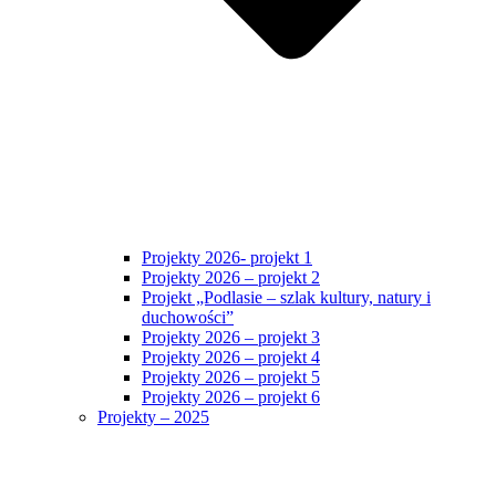
Projekty 2026- projekt 1
Projekty 2026 – projekt 2
Projekt „Podlasie – szlak kultury, natury i
duchowości”
Projekty 2026 – projekt 3
Projekty 2026 – projekt 4
Projekty 2026 – projekt 5
Projekty 2026 – projekt 6
Projekty – 2025