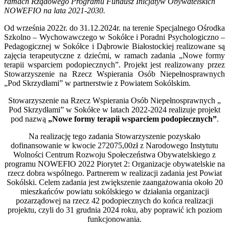
ramach Rządowego Programu Fundusz Inicjatyw Obywatelskich
NOWEFIO na lata 2021-2030.
Od września
2022r. do 31.12.2024r. n
a terenie Specjalnego Ośrodka
Szkolno – Wychowawczego w Sokółce i Poradni Psychologiczno –
Pedagogicznej w Sokółce i Dąbrowie Białostockiej realizowane są
zajęcia terapeutyczne z dziećmi, w ramach zadania „Nowe formy
terapii wsparciem podopiecznych”. Projekt jest realizowany przez
Stowarzyszenie na Rzecz Wspierania Osób Niepełnosprawnych
„Pod Skrzydłami” w partnerstwie z Powiatem Sokólskim.
Stowarzyszenie na Rzecz Wspierania Osób Niepełnosprawnych „
Pod Skrzydłami” w Sokółce w latach 2022-2024 realizuje projekt
pod nazwą
„Nowe formy terapii wsparciem podopiecznych”
.
Na realizację tego zadania Stowarzyszenie pozyskało
dofinansowanie w kwocie 272075,00zł z Narodowego Instytutu
Wolności Centrum Rozwoju Społeczeństwa Obywatelskiego z
programu NOWEFIO 2022 Piorytet 2: Organizacje obywatelskie na
rzecz dobra wspólnego. Partnerem w realizacji zadania jest Powiat
Sokólski. Celem zadania jest zwiększenie zaangażowania około 20
mieszkańców powiatu sokólskiego w działania organizacji
pozarządowej na rzecz 42 podopiecznych do końca realizacji
projektu, czyli do 31 grudnia 2024 roku, aby poprawić ich poziom
funkcjonowania.