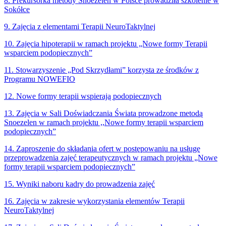
8. Prekursorka metody Snoezelen w Polsce prowadziła szkolenie w
Sokółce
9. Zajęcia z elementami Terapii NeuroTaktylnej
10. Zajęcia hipoterapii w ramach projektu „Nowe formy Terapii
wsparciem podopiecznych”
11. Stowarzyszenie „Pod Skrzydłami” korzysta ze środków z
Programu NOWEFIO
12. Nowe formy terapii wspierają podopiecznych
13. Zajęcia w Sali Doświadczania Świata prowadzone metodą
Snoezelen w ramach projektu ,,Nowe formy terapii wsparciem
podopiecznych”
14. Zaproszenie do składania ofert w postępowaniu na usługę
przeprowadzenia zajęć terapeutycznych w ramach projektu „Nowe
formy terapii wsparciem podopiecznych”
15. Wyniki naboru kadry do prowadzenia zajęć
16. Zajęcia w zakresie wykorzystania elementów Terapii
NeuroTaktylnej