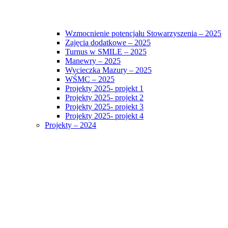
Wzmocnienie potencjału Stowarzyszenia – 2025
Zajęcia dodatkowe – 2025
Turnus w SMILE – 2025
Manewry – 2025
Wycieczka Mazury – 2025
WŚMC – 2025
Projekty 2025- projekt 1
Projekty 2025- projekt 2
Projekty 2025- projekt 3
Projekty 2025- projekt 4
Projekty – 2024