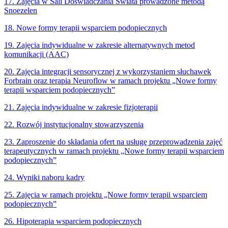
17. Zajęcia w Sali Doświadczania Świata prowadzone metodą
Snoezelen
18. Nowe formy terapii wsparciem podopiecznych
19. Zajęcia indywidualne w zakresie alternatywnych metod
komunikacji (AAC)
20. Zajęcia integracji sensorycznej z wykorzystaniem słuchawek
Forbrain oraz terapia Neuroflow w ramach projektu „Nowe formy
terapii wsparciem podopiecznych”
21. Zajęcia indywidualne w zakresie fizjoterapii
22. Rozwój instytucjonalny stowarzyszenia
23. Zaproszenie do składania ofert na usługę przeprowadzenia zajęć
terapeutycznych w ramach projektu „Nowe formy terapii wsparciem
podopiecznych”
24. Wyniki naboru kadry
25. Zajęcia w ramach projektu „Nowe formy terapii wsparciem
podopiecznych”
26. Hipoterapia wsparciem podopiecznych