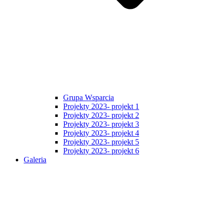
Grupa Wsparcia
Projekty 2023- projekt 1
Projekty 2023- projekt 2
Projekty 2023- projekt 3
Projekty 2023- projekt 4
Projekty 2023- projekt 5
Projekty 2023- projekt 6
Galeria